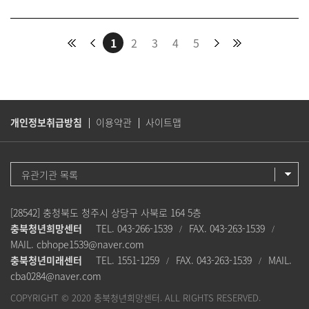
1
2
3
4
5
개인정보취급방침
이용약관
사이트맵
유관기관 목록
[28542] 충청북도 청주시 상당구 사북로 164 5층
충북청년희망센터
TEL. 043-266-1539
FAX. 043-263-1539
/
/
MAIL. cbhope1539@naver.com
충북청년미래센터
TEL. 1551-1259
FAX. 043-263-1539
MAIL.
/
/
cba0284@naver.com
COPYRIGHT ©
2020 충북청년희망센터.
ALL RIGHTS RESERVED.